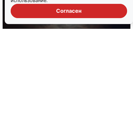
использование.
Согласен
В Воронеже прогремели взрывы
после сигнала тревоги
5 августа
0