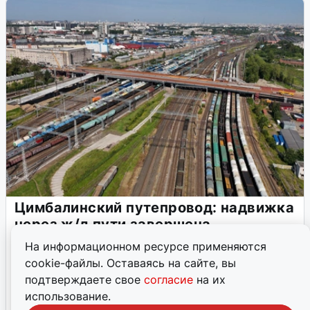
Цимбалинский путепровод: надвижка
через ж/д пути завершена
Готовность Цимбалинского путепровода достигла 65
На информационном ресурсе применяются
процентов. Завершена надвижка пролётов над железной
cookie-файлы. Оставаясь на сайте, вы
дорогой.
подтверждаете свое
согласие
на их
использование.
29 июля, 2026, 09:04
1