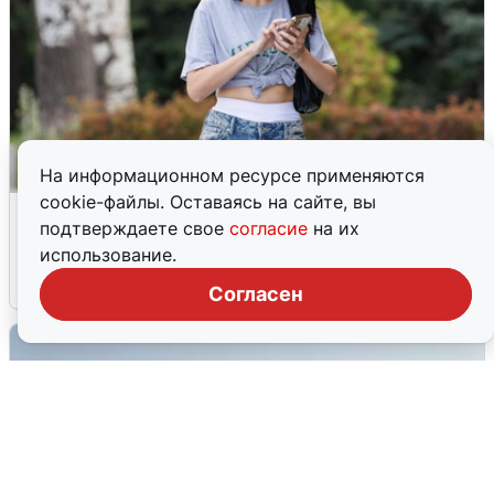
На информационном ресурсе применяются
cookie-файлы. Оставаясь на сайте, вы
Волгоградцы остались без
подтверждаете свое
согласие
на их
мобильного интернета
использование.
6 августа
0
Согласен