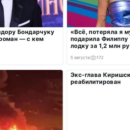
едору Бондарчуку
«Всё, потеряла я 
роман — с кем
подарила Филиппу
лодку за 1,2 млн р
5 августа
172
Экс-глава Киришск
реабилитирован