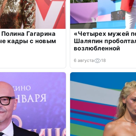
 Полина Гагарина
«Четырех мужей п
ые кадры с новым
Шаляпин проболтал
возлюбленной
6 августа
18