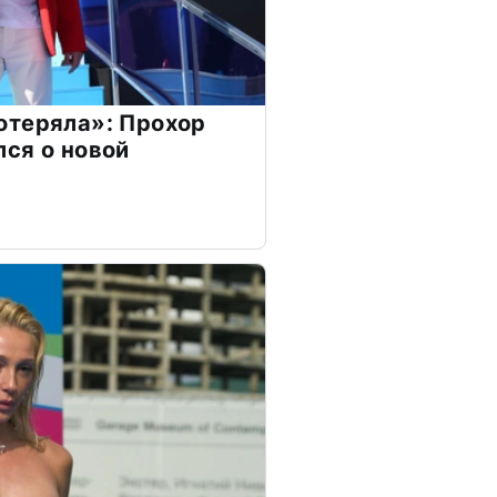
отеряла»: Прохор
ся о новой