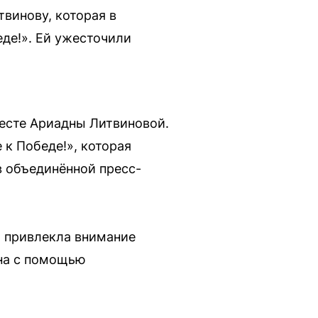
винову, которая в
еде!». Ей ужесточили
есте Ариадны Литвиновой.
 к Победе!», которая
в объединённой пресс-
ы привлекла внимание
она с помощью