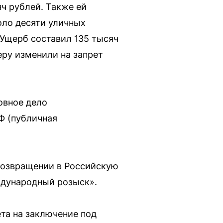
ч рублей. Также ей
оло десяти уличных
 Ущерб составил 135 тысяч
еру изменили на запрет
овное дело
Ф (публичная
 возвращении в Российскую
ждународный розыск».
ета на заключение под