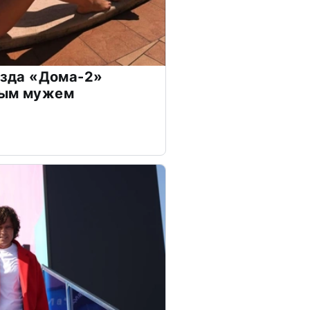
везда «Дома-2»
дым мужем