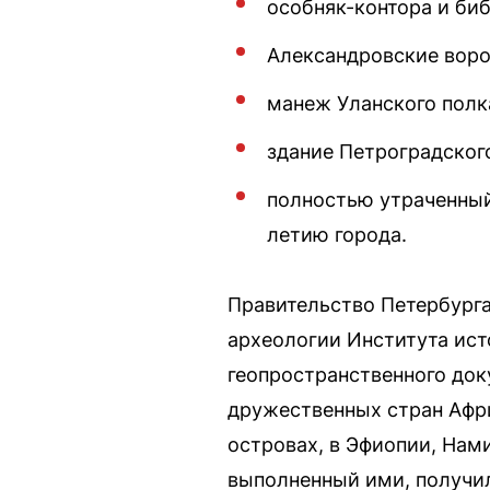
особняк-контора и би
Александровские воро
манеж Уланского полка
здание Петроградског
полностью утраченный
летию города.
Правительство Петербурга
археологии Института ис
геопространственного док
дружественных стран Афр
островах, в Эфиопии, Нам
выполненный ими, получи