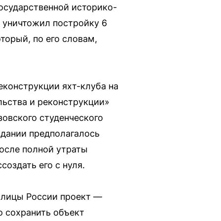
государственной историко-
ю уничтожил постройку 6
торый, по его словам,
еконструкции яхт-клуба на
льства и реконструкции»
овского студенческого
здании предполагалось
После полной утраты
оздать его с нуля.
олицы России проект —
о сохранить объект