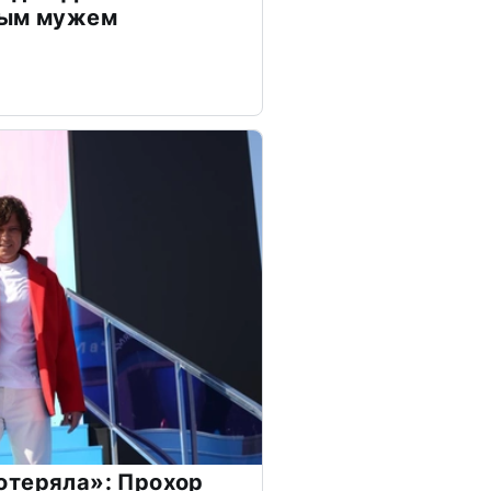
дым мужем
отеряла»: Прохор