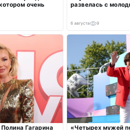
 котором очень
развелась с моло
6 августа
9
 Полина Гагарина
«Четырех мужей п