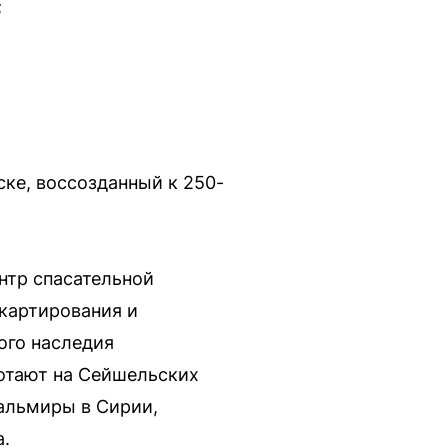
;
ке, воссозданный к 250-
нтр спасательной
картирования и
ого наследия
отают на Сейшельских
Пальмиры в Сирии,
.