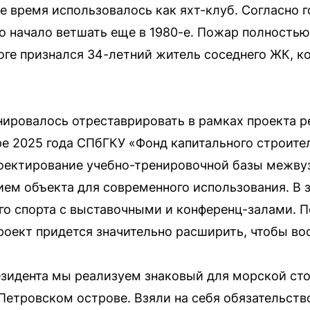
ое время использовалось как яхт-клуб. Согласно 
но начало ветшать еще в 1980-е. Пожар полность
оге признался 34-летний житель соседнего ЖК, ко
.
ировалось отреставрировать в рамках проекта р
ре 2025 года СПбГКУ «Фонд капитального строите
оектирование учебно-тренировочной базы межвуз
ием объекта для современного использования. В 
го спорта с выставочными и конференц-залами. 
оект придется значительно расширить, чтобы восс
езидента мы реализуем знаковый для морской ст
 Петровском острове. Взяли на себя обязательств