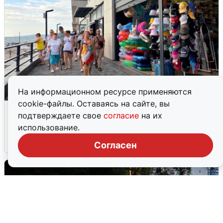
На информационном ресурсе применяются
cookie-файлы. Оставаясь на сайте, вы
В Сочи объявили угрозу атаки БПЛА и
подтверждаете свое
согласие
на их
закрыли пляжи
использование.
6 августа
0
Согласен