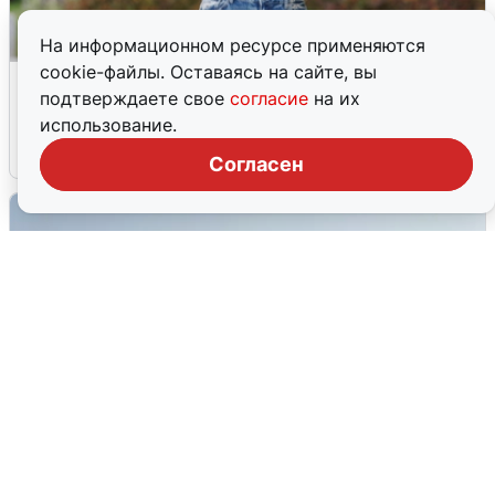
На информационном ресурсе применяются
cookie-файлы. Оставаясь на сайте, вы
Волгоградцы остались без
подтверждаете свое
согласие
на их
мобильного интернета
использование.
6 августа
0
Согласен