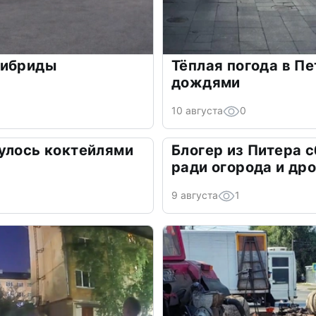
гибриды
Тёплая погода в П
дождями
10 августа
0
улось коктейлями
Блогер из Питера 
ради огорода и др
9 августа
1