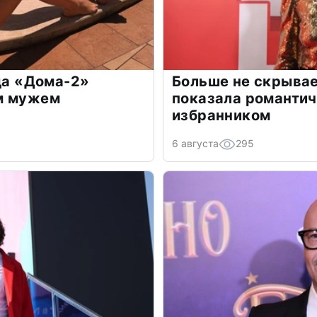
зда «Дома-2»
Больше не скрывае
м мужем
показала романти
избранником
6 августа
295