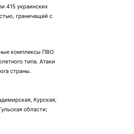
ли 415 украинских
астью, граничащей с
урные комплексы ПВО
летного типа. Атаки
юга страны.
адимирская, Курская,
Тульская области;