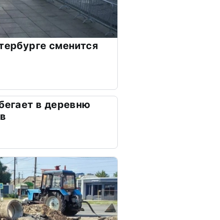
етербурге сменится
сбегает в деревню
ов