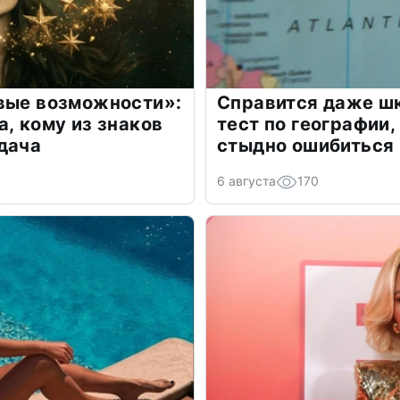
овые возможности»:
Справится даже шк
а, кому из знаков
тест по географии,
дача
стыдно ошибиться
6 августа
170