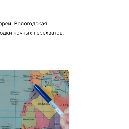
орей. Вологодская
водки ночных перехватов.