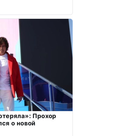
отеряла»: Прохор
ся о новой