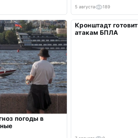
5 августа
189
Кронштадт готовит
атакам БПЛА
гноз погоды в
дные