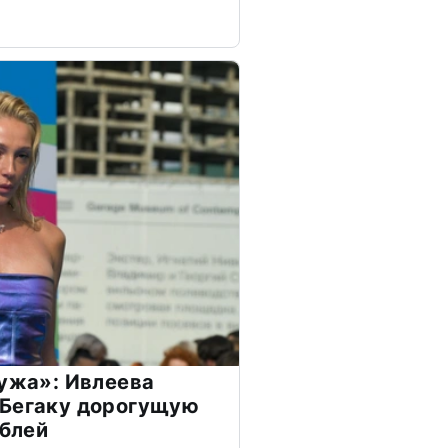
мужа»: Ивлеева
 Бегаку дорогущую
ублей