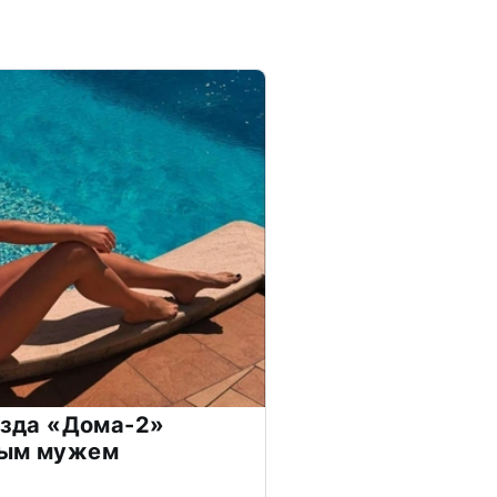
везда «Дома-2»
дым мужем