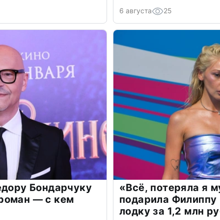
6 августа
25
едору Бондарчуку
«Всё, потеряла я 
роман — с кем
подарила Филиппу
лодку за 1,2 млн р