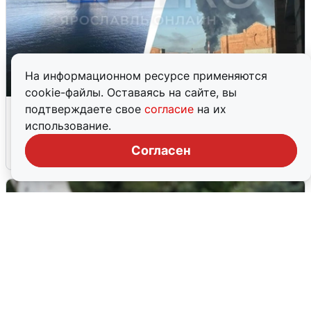
На информационном ресурсе применяются
cookie-файлы. Оставаясь на сайте, вы
Ночная атака БПЛА на Ярославль:
подтверждаете свое
согласие
на их
попадания и последствия
использование.
Согласен
6 августа
0