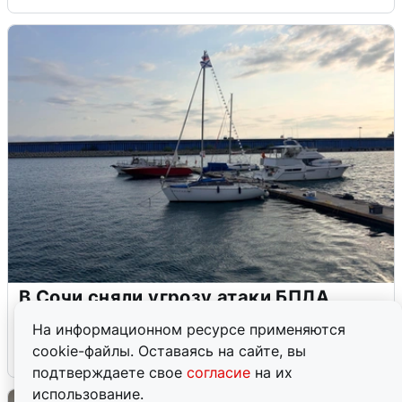
В Сочи сняли угрозу атаки БПЛА,
аэропорт закрыт
На информационном ресурсе применяются
cookie-файлы. Оставаясь на сайте, вы
6 августа
0
подтверждаете свое
согласие
на их
использование.