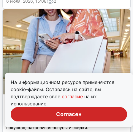
6 июля, 2026, 15:08
2
На информационном ресурсе применяются
cookie-файлы. Оставаясь на сайте, вы
подтверждаете свое
согласие
на их
Игры в приложениях: скидки и
использование.
кэшбэк за развлечения
Согласен
Игры в мобильных приложениях брендов перестали быть
просто развлечением. Теперь они помогают экономить на
покупках, накапливая бонусы и скидки.