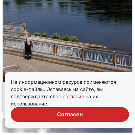
На информационном ресурсе применяются
В Туре вода убывает, на других реках
cookie-файлы. Оставаясь на сайте, вы
области прибывает
подтверждаете свое
согласие
на их
использование.
4 августа
0
Согласен