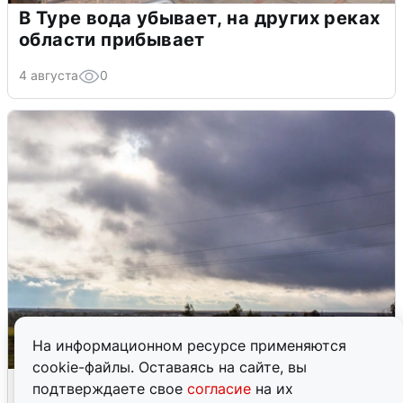
В Туре вода убывает, на других реках
области прибывает
4 августа
0
На информационном ресурсе применяются
cookie-файлы. Оставаясь на сайте, вы
Над ХМАО впервые сбили
подтверждаете свое
согласие
на их