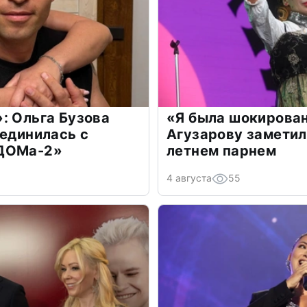
: Ольга Бузова
«Я была шокирова
оединилась с
Агузарову заметил
«ДОМа-2»
летнем парнем
4 августа
55