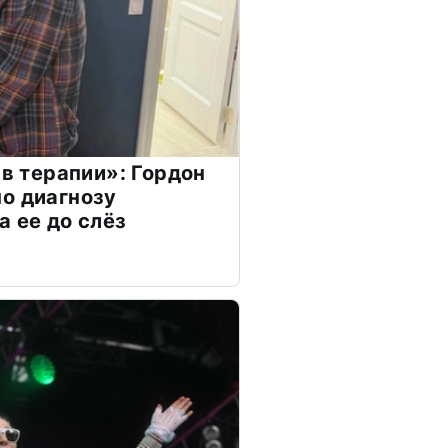
 в терапии»: Гордон
о диагнозу
а ее до слёз