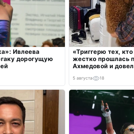
жа»: Ивлеева
«Триггерю тех, кто
егаку дорогущую
жестко прошлась п
лей
Ахмедовой и довел
5 августа
18