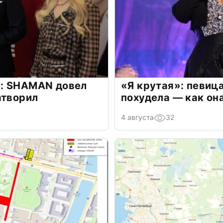
: SHAMAN довел
«Я крутая»: певиц
атворил
похудела — как он
4 августа
32