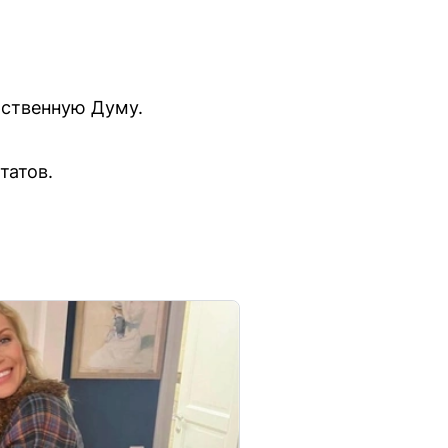
рственную Думу.
татов.