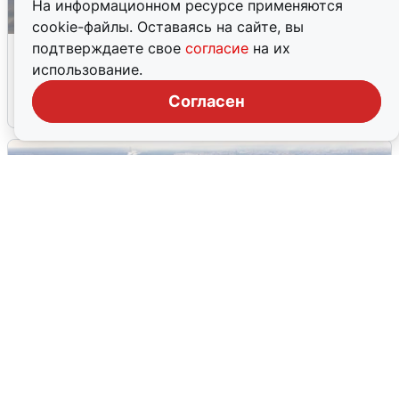
На информационном ресурсе применяются
cookie-файлы. Оставаясь на сайте, вы
МЧС ответило на сообщения о
подтверждаете свое
согласие
на их
грохоте в Москве
использование.
Согласен
7 августа
0