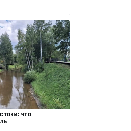
стоки: что
оль