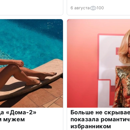
6 августа
100
зда «Дома-2»
Больше не скрывае
м мужем
показала романти
избранником