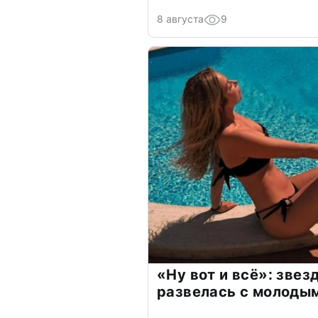
8 августа
9
«Ну вот и всё»: зве
развелась с молоды