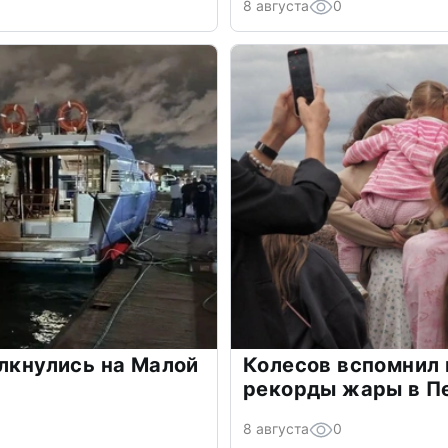
8 августа
0
олкнулись на Малой
Колесов вспомнил
рекорды жары в П
8 августа
0